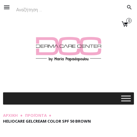
Skip
Αναζήτηση
search
to
για:
content
0
Facebook
Instagram
Email
2106845088
●
●
ΑΡΧΙΚΉ
ΠΡΟΪΌΝΤΑ
HELIOCARE GELCREAM COLOR SPF 50 BROWN