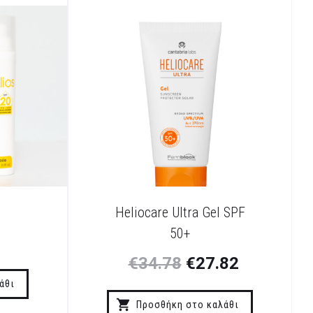
Heliocare Ultra Gel SPF
50+
€
34.78
€
27.82
άθι
Προσθήκη στο καλάθι