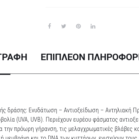
ΓΡΑΦΉ
ΕΠΙΠΛΈΟΝ ΠΛΗΡΟΦΟΡ
ιπλής δράσης: Ενυδάτωση – Αντιοξείδωση – Αντηλιακή
οβολία (UVA, UVB). Περιέχουν ευρέου φάσματος αντιοξε
για την πρόωρη γήρανση, τις μελαγχρωματικές βλάβες 
ή μεμβράνη και το DNA των κυττάρων, ενισχύουν τους