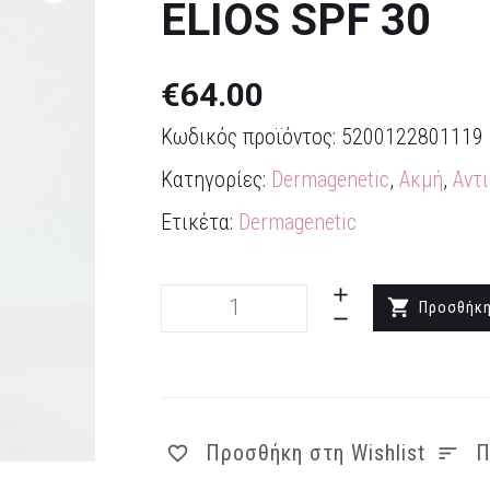
ELIOS SPF 30
€
64.00
Κωδικός προϊόντος:
5200122801119
Κατηγορίες:
Dermagenetic
,
Ακμή
,
Αντ
Ετικέτα:
Dermagenetic
Elios
Προσθήκη
SPF
30
ποσότητα
Προσθήκη στη Wishlist
Π