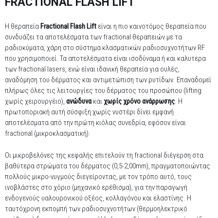
FRACTIONAL FLASH LIFT
FLASH
LIFT
Η θεραπεία
Fractional Flash Lift
είναι η πιο καινοτόμος θεραπεία που
συνδυάζει τα αποτελέσματα των fractional θεραπειών με τα
ραδιοκύματα, χάρη στο σύστημα κλασματικών ραδιοσυχνοτήτων RF
που χρησιμοποιεί. Τα αποτελέσματα είναι ισοδύναμα ή και καλυτερα
των fractional lasers, ενώ είναι ιδανική θεραπεία για ουλές,
αναδόμηση του δέρματος και αντιμετώπιση των ρυτίδων. Επαναδομεί
πλήρως όλες τις λειτουργίες του δέρματος του προσώπου (lifting
χωρίς χειρουργέιο),
ανώδυνα
και
χωρίς χρόνο ανάρρωσης
. Η
πρωτοποριακή αυτή σύσφιξη χωρίς νυστέρι δίνει εμφανή
αποτελέσματα από την πρώτη κιόλας συνεδρία, εφόσον είναι
fractional (μικροκλασματική).
Οι μικροβελόνες της κεφαλής επιτελούν τη fractional διέγερση στα
βαθύτερα στρώματα του δέρματος (0,5-2,00mm), πραγματοποιώντας
πολλούς μικρο-νυγμούς διεγείροντας, με τον τρόπο αυτό, τους
ινοβλάστες στο χόριο (μηχανικό ερέθισμα), για την παραγωγή
ενδογενούς υαλουρονικού οξέος, κολλαγόνου και ελαστίνης. Η
ταυτόχρονη εκπομπή των ραδιοσυχνοτήτων (θερμοηλεκτρικό