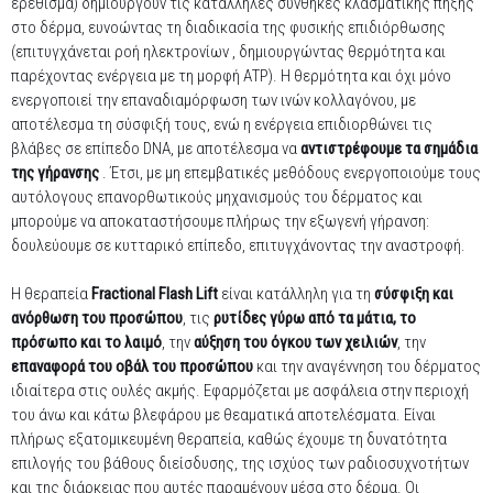
ερέθισμα) δημιουργούν τις κατάλληλες συνθήκες κλασματικής πήξης
στο δέρμα, ευνοώντας τη διαδικασία της φυσικής επιδιόρθωσης
(επιτυγχάνεται ροή ηλεκτρονίων , δημιουργώντας θερμότητα και
παρέχοντας ενέργεια με τη μορφή AΤP). Η θερμότητα και όχι μόνο
ενεργοποιεί την επαναδιαμόρφωση των ινών κολλαγόνου, με
αποτέλεσμα τη σύσφιξή τους, ενώ η ενέργεια επιδιορθώνει τις
βλάβες σε επίπεδο DNA, με αποτέλεσμα να
αντιστρέφουμε τα σημάδια
της γήρανσης
. Έτσι, με μη επεμβατικές μεθόδους ενεργοποιούμε τους
αυτόλογους επανορθωτικούς μηχανισμούς του δέρματος και
μπορούμε να αποκαταστήσουμε πλήρως την εξωγενή γήρανση:
δουλεύουμε σε κυτταρικό επίπεδο, επιτυγχάνοντας την αναστροφή.
Η θεραπεία
Fractional Flash Lift
είναι κατάλληλη για τη
σύσφιξη και
ανόρθωση του προσώπου
, τις
ρυτίδες γύρω από τα μάτια, το
πρόσωπο και το λαιμό
, την
αύξηση του όγκου των χειλιών
, την
επαναφορά του οβάλ του προσώπου
και την αναγέννηση του δέρματος
ιδιαίτερα στις ουλές ακμής. Εφαρμόζεται με ασφάλεια στην περιοχή
του άνω και κάτω βλεφάρου με θεαματικά αποτελέσματα. Είναι
πλήρως εξατομικευμένη θεραπεία, καθώς έχουμε τη δυνατότητα
επιλογής του βάθους διείσδυσης, της ισχύος των ραδιοσυχνοτήτων
και της διάρκειας που αυτές παραμένουν μέσα στο δέρμα. Οι